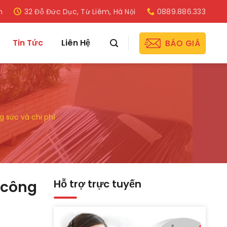
m
32 Đỗ Đức Dục, Từ Liêm, Hà Nội
0889.886.333
Tin Tức
Liên Hệ
BÁO GIÁ
g sức và chi phí
Hỗ trợ trực tuyến
, công