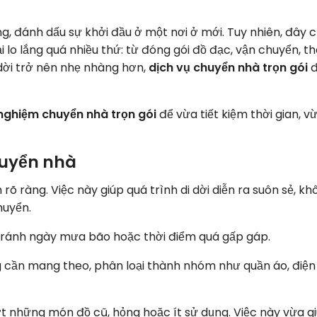
, đánh dấu sự khởi đầu ở một nơi ở mới. Tuy nhiên, đây c
 lo lắng quá nhiều thứ: từ đóng gói đồ đạc, vận chuyển, th
 dời trở nên nhẹ nhàng hơn,
dịch vụ chuyển nhà trọn gói
đ
 nghiệm chuyển nhà trọn gói
để vừa tiết kiệm thời gian, v
chuyển nhà
rõ ràng. Việc này giúp quá trình di dời diễn ra suôn sẻ, kh
huyển.
, tránh ngày mưa bão hoặc thời điểm quá gấp gáp.
ng cần mang theo, phân loại thành nhóm như quần áo, điện 
bớt những món đồ cũ, hỏng hoặc ít sử dụng. Việc này vừa g