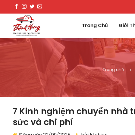
Bỏ
qua
nội
Trang Chủ
Giới T
dung
Trang chủ
7 Kinh nghiệm chuyển nhà trọ
sức và chi phí
Đăng vào
22/09/2025
bởi
ktchien