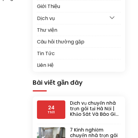
Giới Thiệu
Dịch vụ
Thư viện
Câu hỏi thường gặp
Tin Tức
Liên Hệ
Bài viết gần đây
Dịch vụ chuyển nhà
24
trọn gói tại Hà Nội |
Th11
Khảo Sát Và Báo Giá
Tại Chỗ
Không
có
7 Kinh nghiệm
bình
chuyển nhà trọn gói
luận