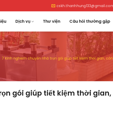
cskh.thanhhung133@gmail.co
hiệu
Dịch vụ
Thư viện
Câu hỏi thường gặp
7 Kinh nghiệm chuyển nhà trọn gói giúp tiết kiệm thời gian, côn
n gói giúp tiết kiệm thời gian