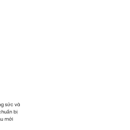
ông sức và
chuẩn bị
ầu mới