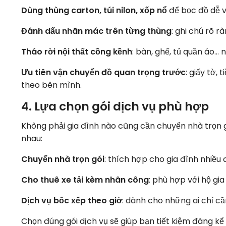
Dùng thùng carton, túi nilon, xốp nổ
để bọc đồ dễ vỡ
Đánh dấu nhãn mác trên từng thùng
: ghi chú rõ r
Tháo rời nội thất cồng kềnh
: bàn, ghế, tủ quần áo… 
Ưu tiên vận chuyển đồ quan trọng trước
: giấy tờ,
theo bên mình.
4. Lựa chọn gói dịch vụ phù hợp
Không phải gia đình nào cũng cần chuyển nhà trọn 
nhau:
Chuyển nhà trọn gói
: thích hợp cho gia đình nhiều 
Cho thuê xe tải kèm nhân công
: phù hợp với hộ gia
Dịch vụ bốc xếp theo giờ
: dành cho những ai chỉ c
Chọn đúng gói dịch vụ sẽ giúp bạn tiết kiệm đáng kể