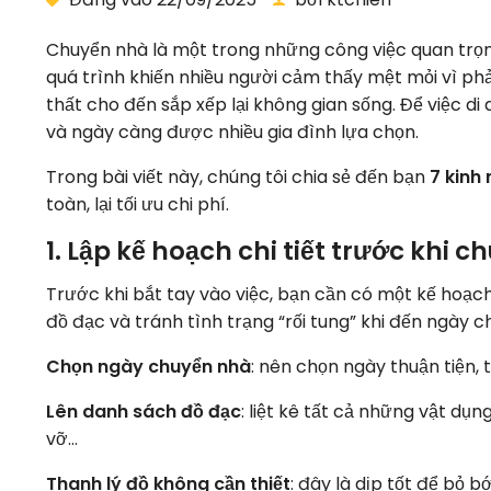
Chuyển nhà là một trong những công việc quan trọng
quá trình khiến nhiều người cảm thấy mệt mỏi vì phải
thất cho đến sắp xếp lại không gian sống. Để việc di
và ngày càng được nhiều gia đình lựa chọn.
Trong bài viết này, chúng tôi chia sẻ đến bạn
7 kinh
toàn, lại tối ưu chi phí.
1. Lập kế hoạch chi tiết trước khi 
Trước khi bắt tay vào việc, bạn cần có một kế hoạch 
đồ đạc và tránh tình trạng “rối tung” khi đến ngày c
Chọn ngày chuyển nhà
: nên chọn ngày thuận tiện
Lên danh sách đồ đạc
: liệt kê tất cả những vật dụ
vỡ…
Thanh lý đồ không cần thiết
: đây là dịp tốt để bỏ 