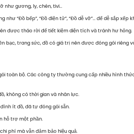
 như gương, ly, chén, tivi…
àng như “Đồ bếp”, “Đồ điện tử”, “Đồ dễ vỡ”… để dễ sắp xếp kh
nên được tháo rời để tiết kiệm diện tích và tránh hư hỏng.
 tiền bạc, trang sức, đồ có giá trị nên được đóng gói riêng
gói toàn bộ. Các công ty thường cung cấp nhiều hình thứ
đồ, không có thời gian và nhân lực.
 đình ít đồ, đã tự đóng gói sẵn.
ần hỗ trợ một phần.
 chi phí mà vẫn đảm bảo hiệu quả.