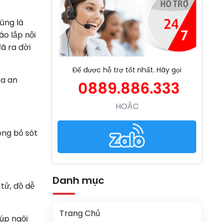
ũng là
áo lắp nội
ã ra đời
Để được hỗ trợ tốt nhất. Hãy gọi
ừa an
0889.886.333
HOẶC
ông bỏ sót
Danh mục
tử, đồ dễ
Trang Chủ
iúp ngôi