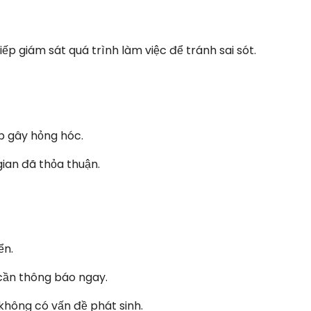
iếp giám sát quá trình làm việc để tránh sai sót.
p gây hỏng hóc.
ian đã thỏa thuận.
ển.
 cần thông báo ngay.
 không có vấn đề phát sinh.