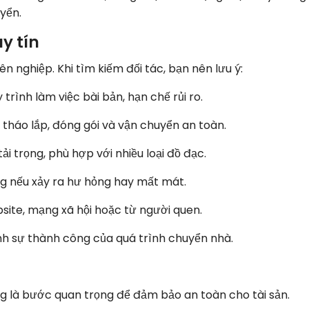
yển.
y tín
 nghiệp. Khi tìm kiếm đối tác, bạn nên lưu ý:
 trình làm việc bài bản, hạn chế rủi ro.
t tháo lắp, đóng gói và vận chuyển an toàn.
tải trọng, phù hợp với nhiều loại đồ đạc.
ng nếu xảy ra hư hỏng hay mất mát.
site, mạng xã hội hoặc từ người quen.
ịnh sự thành công của quá trình chuyển nhà.
ng là bước quan trọng để đảm bảo an toàn cho tài sản.