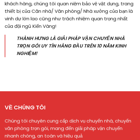
khách hàng, chúng tôi quan niệm bảo vệ vật dụng, trang
thiết bị của Căn nhà/ Văn phòng/ Nhà xưởng của bạn là
vinh dự lớn lao cũng như trách nhiệm quan trọng nhất
của đội ngũ Kiến Vàng!
THÀNH HƯNG LÀ GIẢI PHÁP VẬN CHUYỂN NHÀ
TRỌN GÓI UY TÍN HÀNG ĐẦU TRÊN 10 NĂM KINH
NGHIỆM!
VỀ CHÚNG TÔI
Chúng tôi chuyên cung cấp dịch vụ chuyển nhà, chuyển
văn phòng trọn gói, mang đến giải pháp vận chuyển
nhanh chóng, an toàn và hiệu quả