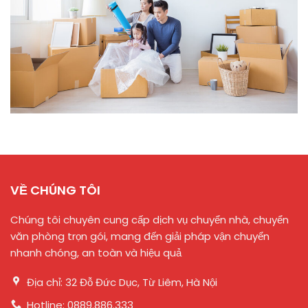
VỀ CHÚNG TÔI
Chúng tôi chuyên cung cấp dịch vụ chuyển nhà, chuyển
văn phòng trọn gói, mang đến giải pháp vận chuyển
nhanh chóng, an toàn và hiệu quả
Địa chỉ: 32 Đỗ Đức Dục, Từ Liêm, Hà Nội
Hotline: 0889.886.333