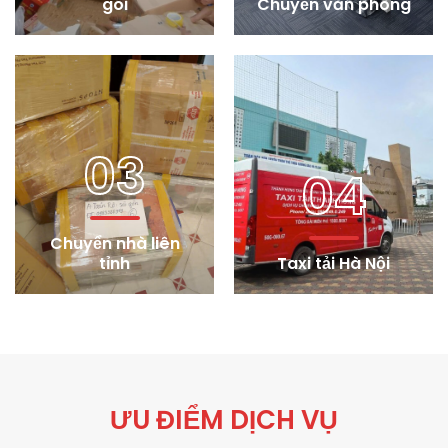
gói
Chuyển văn phòng
03
04
Chuyển nhà liên
tỉnh
Taxi tải Hà Nội
ƯU ĐIỂM DỊCH VỤ